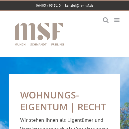
Zum
06403 / 95 51 0
|
kanzlei@ra-msf.de
Inhalt
springen
WOHNUNGS-
EIGENTUM | RECHT
Wir stehen Ihnen als Eigentümer und